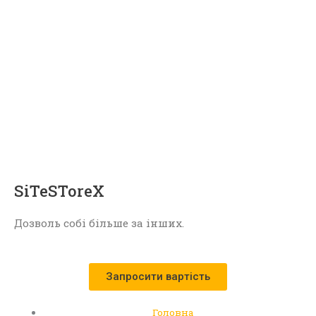
SiTeSToreX
Дозволь собі більше за інших.
Запросити вартість
Головна