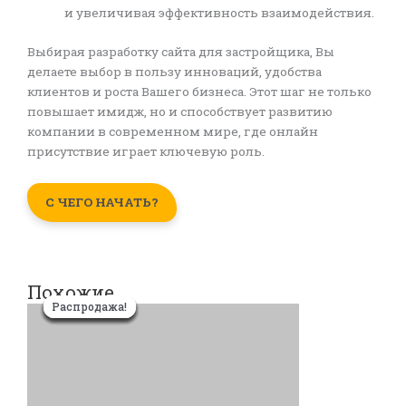
и увеличивая эффективность взаимодействия.
Выбирая разработку сайта для застройщика, Вы
делаете выбор в пользу инноваций, удобства
клиентов и роста Вашего бизнеса. Этот шаг не только
повышает имидж, но и способствует развитию
компании в современном мире, где онлайн
присутствие играет ключевую роль.
С ЧЕГО НАЧАТЬ?
Похожие
Первоначальная
Первоначальная
Первоначальная
Первоначальная
Текущая
Текущая
Текущая
Текущая
Распродажа!
Распродажа!
Распродажа!
Распродажа!
Распродажа!
Распродажа!
Распродажа!
Распродажа!
цена
цена
цена
цена
цена:
цена:
цена:
цена:
составляла
составляла
составляла
составляла
350,00 $.
350,00 $.
350,00 $.
450,00 $.
700,00 $.
700,00 $.
700,00 $.
700,00 $.