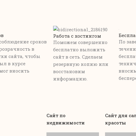
ов
Беспла
Работа с хостингом
соблюдение сроков
По зав
Поможем совершенно
розрачность в
течени
бесплатно выложить
тки сайта, чтобы
беспла
сайт в сеть. Сделаем
ыл в курсе
технич
резервную копию или
мог вносить
вносим
восстановим
беспер
информацию.
Сайт по
Сайт для са
недвижимости
красоты