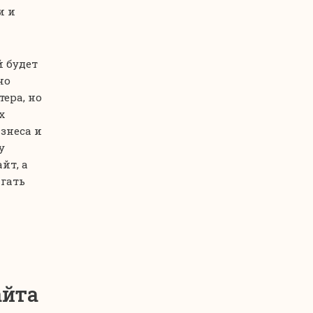
и и
 будет
но
ера, но
х
знеса и
у
йт, а
гать
айта