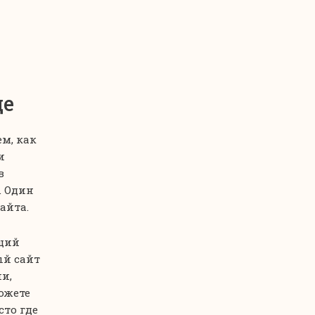
це
м, как
и
в
. Один
айта.
ящий
й сайт
и,
можете
сто где