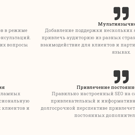
Мультиязычн
ов в режиме
Добавление поддержки нескольких я
онсультаций.
привлечь аудиторию из разных стран
 их вопросы
взаимодействие для клиентов и партн
языках.
ия
Привлечение постоянн
екламных
Правильно настроенный SEO на са
ссиональную
привлекательный и информативн
 клиентов и
долгосрочной перспективе привлечет 
постоянных дополнител